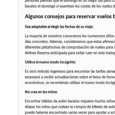
personas piensan que el domingo es un mejor día para comp
baratos el domingo si examinas los costes de los vuelos de
Algunos consejos para reservar vuelos b
Sea adaptable al elegir las fechas de su viaje:
La mayoría de nosotros conocemos los numerosos sitios w
días concretos. Además, consideramos que estas afirmacio
diferentes plataformas de comprobación de vuelos para se
Airlines Reserva anticipada para evitar caer en esta t
Utilice el nuevo modo incógnito:
Es otro método ingenioso para encontrar las tarifas aére
empezará a recibir actualizaciones sobre el tema de form
económicos, se recomienda utilizar el nuevo modo incóg
No crea en los mitos:
Encontrar billetes de avión baratos requiere mucho esfuerz
disipar los mitos que rodean la compra de billetes de av
puede haberse encontrado varias veces para ayudar a acla