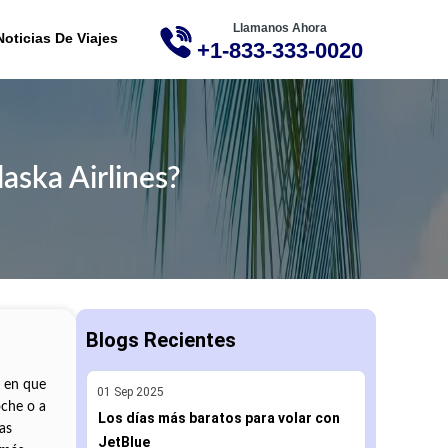
Llamanos Ahora
ME
Noticias De Viajes
+1-833-333-0020
laska Airlines?
Blogs Recientes
n en que
01
Sep
2025
oche o a
Los días más baratos para volar con
as
JetBlue