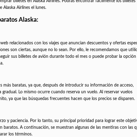
rar billetes en Alaska Airlines. Podrás encontrar fácilmente los billetes
 Alaska Airlines el lunes.
aratos Alaska:
eb relacionados con los viajes que anuncian descuentos y ofertas espec
nes son ciertas, aunque no lo sean. Por ello, le recomendamos que utili
guir sus billetes de avión durante todo el mes o puede probar la opción
rampa.
as más baratas, ya que, después de introducir su información de acceso,
a gradual. Lo mismo ocurre cuando reserva un vuelo. Al reservar vuelos
nito, ya que las búsquedas frecuentes hacen que los precios se dispar
o y paciencia. Por lo tanto, su principal prioridad para lograr este objeti
ión baratos. A continuación, se muestran algunas de las mentiras con las 
rar los términos.