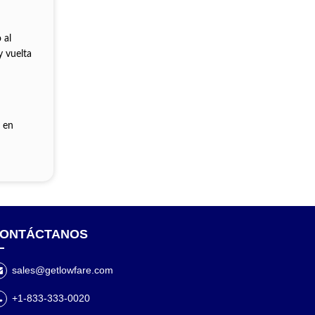
 al
y vuelta
r en
ONTÁCTANOS
sales@getlowfare.com
+1-833-333-0020