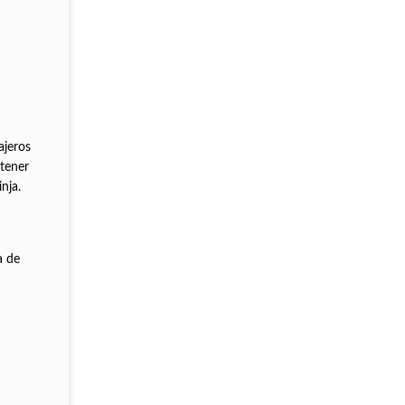
ajeros
btener
a ninja.
a de