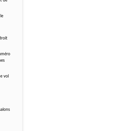
et de
le
droit
numéro
nes
e vol
salons