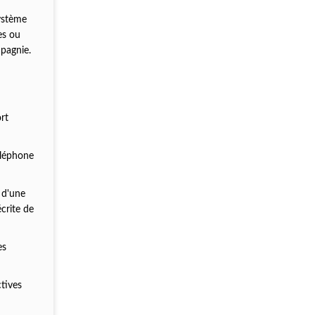
système
es ou
mpagnie.
e
rt
éléphone
 d'une
crite de
es
tives