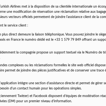
kish Airlines met à la disposition de sa clientèle internationale un éco
ne une modification de réservation une réclamation relative aux bagag
urs vecteurs officiels permettent de joindre l'assistance client de la co
 le service client :
 plus direct demeure la liaison téléphonique. Vous pouvez joindre le sièg
sés en France le numéro dédié est le +33 1 579 79 849 offrant un suppo
emment la compagnie propose un support textuel via le Numéro de t
.
des complexes ou les réclamations formelles le site web officiel dispose
ire permet de joindre des pièces justificatives et de conserver une trace é
'application intègre une section d'assistance directe et permet de gérer s
 besoin d'un contact humain pour les opérations simples.
nciennement Twitter) et Facebook disposent d'équipes de modération réac
rivées (DM) pour un premier niveau d'information.