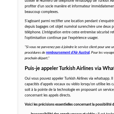
utiliser le Numéro de téléphone WhatsApp de Turkish Airl
profiter d'un socle manière et informateur immédiatement
beaucoup complexes.
S'agissant parmi rectifier une location pendant s'enquérir
depuis bagages cet objet numéral surenchère une deux pe
téléphone. L'intégration entre cette entremise sécurisé r
l'optimisation continue par l'expérience usager.
"Si vous ne parvenez pas à joindre le service client pour une u
procédures de
remboursement d'Air Austral
. Pour les voyag
prochain départ."
Puis-je appeler Turkish Airlines via Wh
Oui vous pouvez appeler Turkish Airlines via whatsapp. Il 
capacités d'appels vocaux ou vidéo lorsqu'on utilise les
soit à la pointe de la technologie en proposant un service
concernant les appels directs.
Voici les précisions essentielles concernant la possibilité d