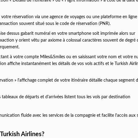
n « Détails de l'itinéraire » ou « Flight Information » à côté de la date 
 votre réservation via une agence de voyages ou une plateforme en ligne 
transaction souvent situé sous le code de réservation (PNR).
mise dessus gabarit numéral en votre smartphone soit imprimée alors sur
xaction y orient vêtu par axiome à colossal caractères souvent de degré 
barquement.
ant à votre compte Miles&Smiles ou en saisissant votre nom et votre 
on affiche instantanément les détails de vos vols actifs et le Turkish Airli
vation » l'affichage complet de votre itinéraire détaille chaque segment d
 tableaux de départs et d'arrivées listent tous les vols par destination
nication fluide avec les services de la compagnie et facilite l'accès aux 
Turkish Airlines?