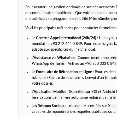
Pour assurer une gestion optimale de ses déplacements Tur
de communication multicanal. Que votre demande concer
une adhésion au programme de fidélité Miles&Smiles plusie
Voici les principales méthodes pour contacter formellement
Le Centre d'Appel International (24h/24) :
Le moyen le
mondial au +90 212 444 0 849. Pour les passagers ba
adapté aux spécificités du marché local.
L'Assistance via WhatsApp :
Comme mentionné précéd
WhatsApp de Turkish Airlines au +90 850 333 0 849
Le Formulaire de Rétroaction en Ligne :
Pour les deman
rubrique « Centre de solutions ». L'envoi d'un formula
votre dossier.
L'Application Mobile :
Disponible sur iOS et Android l
réservations de manière autonome réduisant ainsi le
Les Réseaux Sociaux :
Les comptes certifiés sur X (a
capables de répondre à des requêtes publiques ou p