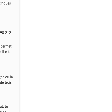
ifiques
+90 212
o permet
 Il est
gne ou la
de trois
at. Le