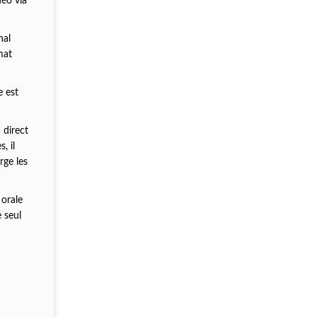
déo via
nal
mat
e est
 direct
, il
rge les
 orale
 seul