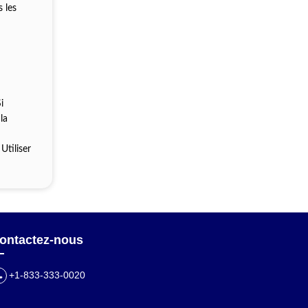
 les
i
la
Utiliser
ontactez-nous
+1-833-333-0020