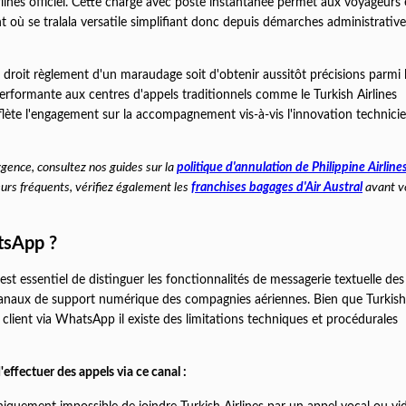
ines officiel. Cette charge avec poste instantanée permet aux voyageurs 
 où se tralala versatile simplifiant donc depuis démarches administrative
 droit règlement d'un maraudage soit d'obtenir aussitôt précisions parmi l
rformante aux centres d'appels traditionnels comme le Turkish Airlines
eflète l'engagement sur la accompagnement vis-à-vis l'innovation technicie
rgence, consultez nos guides sur la
politique d'annulation de Philippine Airline
eurs fréquents, vérifiez également les
franchises bagages d'Air Austral
avant v
atsApp ?
est essentiel de distinguer les fonctionnalités de messagerie textuelle des
 canaux de support numérique des compagnies aériennes. Bien que Turkish 
 client via WhatsApp il existe des limitations techniques et procédurales
'effectuer des appels via ce canal :