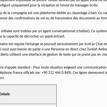
niquement impossible de joindre Turkish Airlines par un appel vocal ou vi
figuré uniquement pour la réception et l'envoi de messages écrits.
 de la compagnie est une plateforme dédiée au clavardage (chat). Ce ca
cevoir des confirmations de vol ou de transmettre des documents au for
s initiales sont traitées par un agent conversationnel (chatbot). Ce systèm
s la capacité de décrocher un appel entrant.
aine est requise l’échange se poursuit exclusivement par écrit.Le Chat en
i vous avez besoin de parler à une Personne en direct chez Turkish Airlines
 clients utilisent une interface de gestion de texte qui ne prend pas en cha
re d'appels standard : Pour toute situation exigeant une communication
éléphone France officiels (ex: +90 212 444 0 849). Ces lignes demeurent le
ect.
Détails