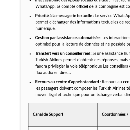
Inaccessibilité des appels vocaux et vidéo :
Il est tech
WhatsApp. Le compte officiel de la compagnie est con
Priorité à la messagerie textuelle :
Le service WhatsApp
permet d’échanger des informations textuelles de re
numérique.
Gestion par l’assistance automatisée :
Les interaction
optimisé pour la lecture de données et ne possède pa
Transfert vers un conseiller réel :
Si une assistance hum
Turkish Airlines permet d'obtenir des réponses, mais s
faudra privilégier la voie téléphonique Les conseillers
flux audio en direct.
Recours au centre d'appels standard :
Recours au cent
les passagers doivent composer les Turkish Airlines t
moyen légal et technique pour un échange verbal dir
Canal de Support
Coordonnées / 